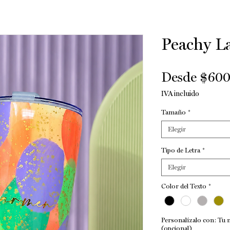
Peachy L
Desde
$600
IVA incluido
Tamaño
*
Elegir
Tipo de Letra
*
Elegir
Color del Texto
*
Personalízalo con: Tu n
(opcional)