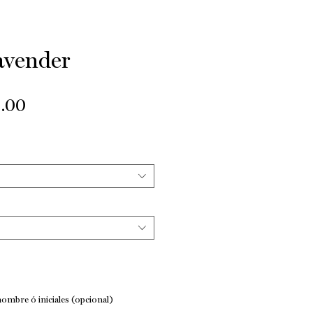
avender
Precio
.00
de
oferta
ombre ó iniciales (opcional)